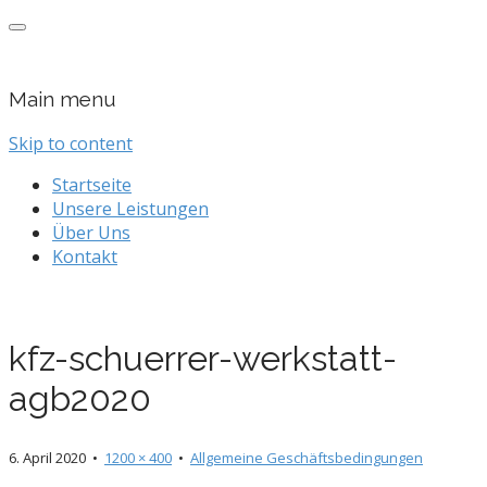
KFZ-Schürrer
Ihre Kfz-Werkstatt in Kösching
Main menu
Skip to content
Startseite
Unsere Leistungen
Über Uns
Kontakt
kfz-schuerrer-werkstatt-
agb2020
6. April 2020
•
1200 × 400
•
Allgemeine Geschäftsbedingungen